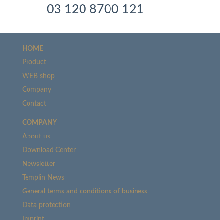
03 120 8700 121
HOME
Product
WEB shop
Company
Contact
COMPANY
About us
Download Center
Newsletter
Templin News
General terms and conditions of business
Data protection
Imprint