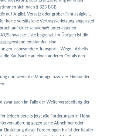
 Nachbesserung oder Ersatzlieferung kann der
bestimmen sich nach § 323 BGB.
auf Arglist, Vorsatz oder grober Fahrlässigkeit,
fer keine vorsätzliche Vertragsverletzung angelastet
pruch auf einer schuldhaft unterlassenen
AT/Schwacke-Liste begrenzt. Im Übrigen ist die
ngsgegenstand entstanden sind.
dungen insbesondere Transport-, Wege-, Arbeits-
ss die Kaufsache an einen anderen Ort als den
istung nur, wenn die Montage bzw. der Einbau der
en.
d zwar auch im Falle der Weiterverarbeitung der
fer jedoch bereits jetzt alle Forderungen in Höhe
Weiterveräußerung gegen seine Abnehmer oder
r Einziehung dieser Forderungen bleibt der Käufer