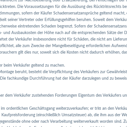
s Wahlrecht zur Nachbesserung oder Ersatzlieferung. Bei Fehlschlagen der
cktreten. Die Voraussetzungen für die Ausübung des Rücktrittsrechts 
timmungen, sofern der Käufer Schadensersatzansprüche geltend macht, die 
igkeit seiner Vertreter oder Erfüllungsgehilfen beruhen. Soweit dem Verkäu
ischerweise eintretenden Schaden begrenzt. Sofern der Schadensersatzans
Ein- und Ausbaukosten der Höhe nach auf die entsprechenden Sätze der D
ftet der Verkäufer insbesondere nicht für Schäden, die nicht am Lieferu
erpflichtet, alle zum Zwecke der Mangelbeseitigung erforderlichen Aufwen
rauchern gilt dies nur, soweit sich die Kosten nicht dadurch erhöhen, da
er beim Verkäufer geltend zu machen.
n Montage beruht, besteht die Verpflichtung des Verkäufers zur Gewährle
 Die fachkundige Durchführung hat der Käufer darzulegen und zu beweis
icher dem Verkäufer zustehenden Forderungen Eigentum des Verkäufers un
e im ordentlichen Geschäftsgang weiterzuverkaufen; er tritt an den Verkäu
 Kaufpreisforderung (einschließlich Umsatzsteuer) ab, die ihm aus der 
gegenstände ohne oder nach Verarbeitung weiterverkauft worden sind. Zu