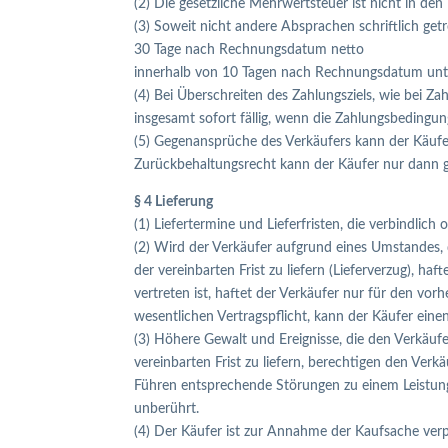
(2) Die gesetzliche Mehrwertsteuer ist nicht in de
(3) Soweit nicht andere Absprachen schriftlich ge
30 Tage nach Rechnungsdatum netto
innerhalb von 10 Tagen nach Rechnungsdatum un
(4) Bei Überschreiten des Zahlungsziels, wie bei Z
insgesamt sofort fällig, wenn die Zahlungsbedingu
(5) Gegenansprüche des Verkäufers kann der Käufer 
Zurückbehaltungsrecht kann der Käufer nur dann 
§ 4 Lieferung
(1) Liefertermine und Lieferfristen, die verbindlich
(2) Wird der Verkäufer aufgrund eines Umstandes, d
der vereinbarten Frist zu liefern (Lieferverzug), 
vertreten ist, haftet der Verkäufer nur für den vor
wesentlichen Vertragspflicht, kann der Käufer ei
(3) Höhere Gewalt und Ereignisse, die den Verkäuf
vereinbarten Frist zu liefern, berechtigen den Ver
Führen entsprechende Störungen zu einem Leistung
unberührt.
(4) Der Käufer ist zur Annahme der Kaufsache verp