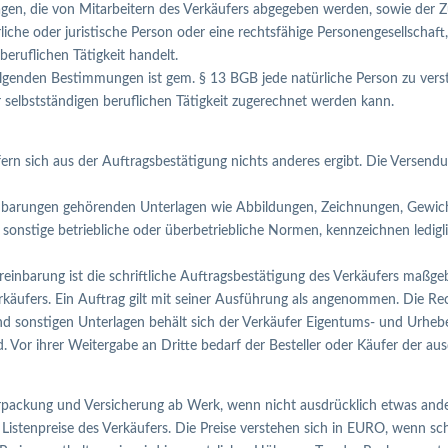
agen, die von Mitarbeitern des Verkäufers abgegeben werden, sowie der 
iche oder juristische Person oder eine rechtsfähige Personengesellschaft
eruflichen Tätigkeit handelt.
olgenden Bestimmungen ist gem. § 13 BGB jede natürliche Person zu vers
r selbstständigen beruflichen Tätigkeit zugerechnet werden kann.
ofern sich aus der Auftragsbestätigung nichts anderes ergibt. Die Versend
einbarungen gehörenden Unterlagen wie Abbildungen, Zeichnungen, Gewi
nstige betriebliche oder überbetriebliche Normen, kennzeichnen ledigli
Vereinbarung ist die schriftliche Auftragsbestätigung des Verkäufers m
rkäufers. Ein Auftrag gilt mit seiner Ausführung als angenommen. Die Re
 sonstigen Unterlagen behält sich der Verkäufer Eigentums- und Urheberre
ind. Vor ihrer Weitergabe an Dritte bedarf der Besteller oder Käufer der 
tverpackung und Versicherung ab Werk, wenn nicht ausdrücklich etwas and
n Listenpreise des Verkäufers. Die Preise verstehen sich in EURO, wenn s