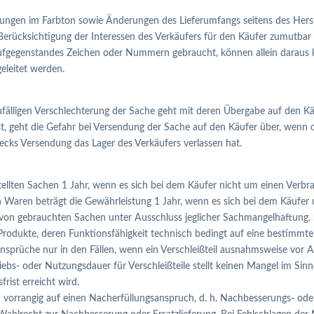
ngen im Farbton sowie Änderungen des Lieferumfangs seitens des Herstel
ücksichtigung der Interessen des Verkäufers für den Käufer zumutbar si
aufgegenstandes Zeichen oder Nummern gebraucht, können allein daraus k
eleitet werden.
zufälligen Verschlechterung der Sache geht mit deren Übergabe auf den Kä
 ist, geht die Gefahr bei Versendung der Sache auf den Käufer über, wenn
ks Versendung das Lager des Verkäufers verlassen hat.
stellten Sachen 1 Jahr, wenn es sich bei dem Käufer nicht um einen Verbra
n Waren beträgt die Gewährleistung 1 Jahr, wenn es sich bei dem Käufer
 von gebrauchten Sachen unter Ausschluss jeglicher Sachmangelhaftung. 
he Produkte, deren Funktionsfähigkeit technisch bedingt auf eine bestimmte
sansprüche nur in den Fällen, wenn ein Verschleißteil ausnahmsweise vor
iebs- oder Nutzungsdauer für Verschleißteile stellt keinen Mangel im Sin
rist erreicht wird.
 vorrangig auf einen Nacherfüllungsanspruch, d. h. Nachbesserungs- ode