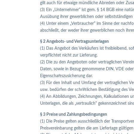
gilt auch für etwaige mündliche Abreden oder Zus
(3) Ein „Unternehmer“ ist gem. § 14 BGB eine natürl
Ausübung ihrer gewerblichen oder selbstständigen b
(4) Unter einem „Verbraucher“ im Sinne der nachf
abschließt, der weder ihrer gewerblichen noch ihre
§ 2 Angebots- und Vertragsunterlagen
(1) Das Angebot des Verkäufers ist freibleibend, s
verpflichtet nicht zur Lieferung.
(2) Die zu den Angeboten oder vertraglichen Ver
Daten, sowie in Bezug genommene DIN, VDE oder so
Eigenschaftszusicherung dar.
(3) Für den Inhalt und Umfang der vertraglichen 
usw. bedürfen der schriftlichen Bestätigung des Ve
(4) An Abbildungen, Zeichnungen, Kalkulationen und
Unterlagen, die als „vertraulich“ gekennzeichnet s
§ 3 Preise und Zahlungsbedingungen
(1) Die Preise gelten ausschließlich der Transpor
Preisvereinbarung gelten die am Liefertage gültige