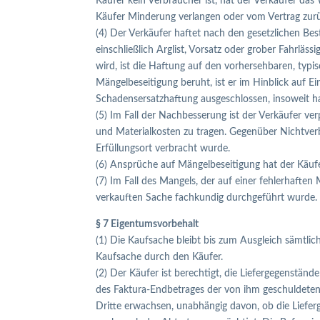
Käufer kein Verbraucher ist, hat der Verkäufer da
Käufer Minderung verlangen oder vom Vertrag zurü
(4) Der Verkäufer haftet nach den gesetzlichen Bes
einschließlich Arglist, Vorsatz oder grober Fahrläss
wird, ist die Haftung auf den vorhersehbaren, typ
Mängelbeseitigung beruht, ist er im Hinblick auf 
Schadensersatzhaftung ausgeschlossen, insoweit ha
(5) Im Fall der Nachbesserung ist der Verkäufer v
und Materialkosten zu tragen. Gegenüber Nichtverb
Erfüllungsort verbracht wurde.
(6) Ansprüche auf Mängelbeseitigung hat der Käuf
(7) Im Fall des Mangels, der auf einer fehlerhafte
verkauften Sache fachkundig durchgeführt wurde.
§ 7 Eigentumsvorbehalt
(1) Die Kaufsache bleibt bis zum Ausgleich sämtl
Kaufsache durch den Käufer.
(2) Der Käufer ist berechtigt, die Liefergegenständ
des Faktura-Endbetrages der von ihm geschuldeten
Dritte erwachsen, unabhängig davon, ob die Liefer