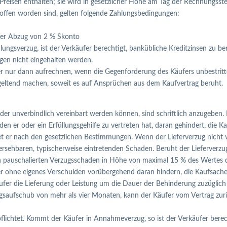
n Preisen enthalten; sie wird in gesetzlicher Höhe am Tag der Rechnungss
troffen worden sind, gelten folgende Zahlungsbedingungen:
ter Abzug von 2 % Skonto
ahlungsverzug, ist der Verkäufer berechtigt, bankübliche Kreditzinsen zu
ngen nicht eingehalten werden.
nur dann aufrechnen, wenn die Gegenforderung des Käufers unbestritten is
geltend machen, soweit es auf Ansprüchen aus dem Kaufvertrag beruht.
 oder unverbindlich vereinbart werden können, sind schriftlich anzugeben. 
en er oder ein Erfüllungsgehilfe zu vertreten hat, daran gehindert, die 
haftet er nach den gesetzlichen Bestimmungen. Wenn der Lieferverzug nicht
hersehbaren, typischerweise eintretenden Schaden. Beruht der Lieferverzug 
nen pauschalierten Verzugsschaden in Höhe von maximal 15 % des Wertes 
er ohne eigenes Verschulden vorübergehend daran hindern, die Kaufsache
käufer die Lieferung oder Leistung um die Dauer der Behinderung zuzügli
saufschub von mehr als vier Monaten, kann der Käufer vom Vertrag zurü
flichtet. Kommt der Käufer in Annahmeverzug, so ist der Verkäufer berec