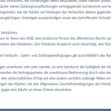
es Verkäufers, die Forderungen selbst einzuziehen, bleibt hiervon unberüh
r Käufer seinen Zahlungsverpflichtungen vertragsgemäß nachkommt und ke
e eingetreten, hat der Käufer auf Verlangen des Verkäufers diesem gegenü
dazugehörigen Unterlagen auszuhändigen sowie den betreffenden Schuldne
s Verkäufers.
nn im Sinne des HGB, eine juristische Person des öffentlichen Rechts o
tssitzes des Verkäufers. Der Verkäufer ist jedoch auch berechtigt, den Kä
n Verkaufs-, Liefer- und Zahlungsbedingungen gilt ausschließlich das R
ngen unwirksam sein oder werden, so wird hierdurch die Gültigkeit der 
ll werden die Vertragsparteien die unwirksame Bestimmung durch eine dem
en wirtschaftlichen Erfolg auf eine andere rechtlich zulässige Weise err
ngen des Käufers, die den Allgemeinen Geschäftsbedingungen des Verkäu
n gegen den Käufer an einen Dritten abzutreten.