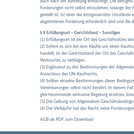
auch nach der Abtretung ermächtigt. Die Befugnis d
Forderungen nicht selbst einzuziehen, solange de
gestellt ist. Ist einer der letztgenannten Umständ
abgetretenen Forderung erforderlich sind und die 
§ 8 Erfüllungsort – Gerichtstand – Sonstiges
(1) Erfüllungsort ist der Ort des Geschäftssitzes de
(2) Sofern es sich bei dem Käufer um einen Kaufma
handelt, ist der Gerichtsstand der Ort des Geschäf
Wohnortes zu verklagen.
(3) Ergänzend zu den Bestimmungen der Allgemeine
Ausschluss des UN-Kaufrechts.
(4) Sollten einzelne Bestimmungen dieser Bedingu
Vereinbarungen selbst nicht berührt. In diesem Fa
gleichkommende wirksame Regelung ersetzen, bzw. d
(5) Die Geltung von Allgemeinen Geschäftsbedingu
(6) Der Verkäufer hat das Recht, seine Forderunge
AGB als PDF zum Download