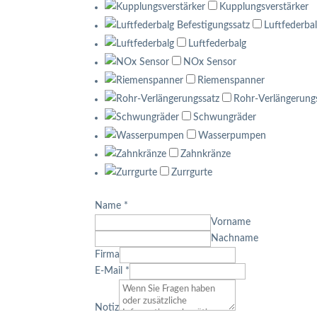
Kupplungsverstärker
Luftfederba
Luftfederbalg
NOx Sensor
Riemenspanner
Rohr-Verlängerung
Schwungräder
Wasserpumpen
Zahnkränze
Zurrgurte
Name
*
Vorname
Nachname
Firma
E-Mail
*
Notiz