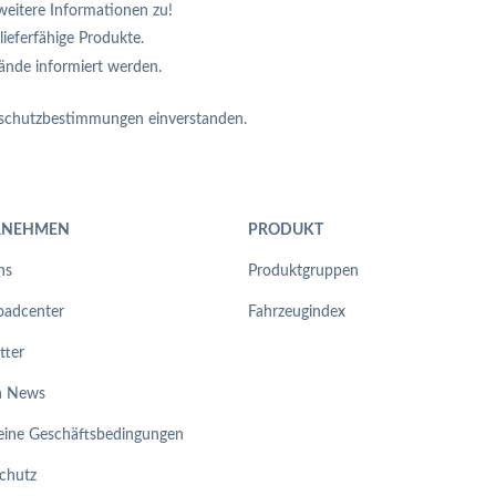
weitere Informationen zu!
lieferfähige Produkte.
tände informiert werden.
nschutzbestimmungen einverstanden.
RNEHMEN
PRODUKT
ns
Produktgruppen
adcenter
Fahrzeugindex
tter
n News
eine Geschäftsbedingungen
chutz