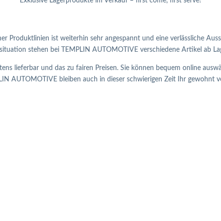
Exklusive Lagerprodukte im Verkauf – first come, first serve!
r Produktlinien ist weiterhin sehr angespannt und eine verlässliche Auss
tsituation stehen bei TEMPLIN AUTOMOTIVE verschiedene Artikel ab Lag
 lieferbar und das zu fairen Preisen. Sie können bequem online auswä
IN AUTOMOTIVE bleiben auch in dieser schwierigen Zeit Ihr gewohnt verl
B
Achskappen
B
Achsmuttern
K
Adapterwendel
K
Ausgleichsbehälter