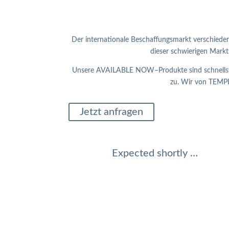
Der internationale Beschaffungsmarkt verschiedene
dieser schwierigen Mark
Unsere AVAILABLE NOW–Produkte sind schnellstens
zu. Wir von TEMPL
Jetzt anfragen
Expected shortly …
Abdeckbleche, Bremstrommel
Achsbolzensätze
Bremsbelagsätze, Scheibenbremse