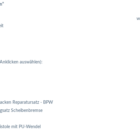
n”
Jetzt anfragen
w
it
Anklicken auswählen):
acken Reparatursatz - BPW
gsatz Scheibenbremse
istole mit PU-Wendel