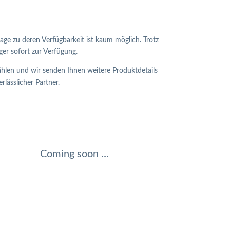
age zu deren Verfügbarkeit ist kaum möglich. Trotz
er sofort zur Verfügung.
hlen und wir senden Ihnen weitere Produktdetails
ässlicher Partner.
Coming soon …
remstrommeln
remswellen
ipppumpen, Fahrerhaus
ippzylinder, Fahrerhaus