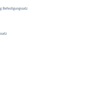
lg Befestigungssatz
ssatz